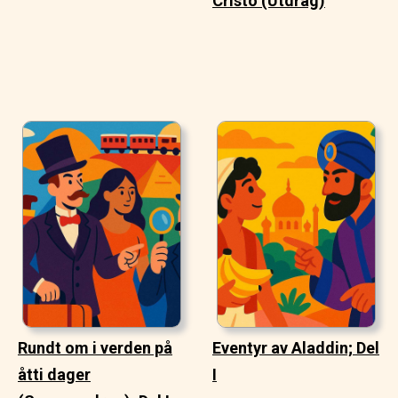
Cristo (Utdrag)
Rundt om i verden på
Eventyr av Aladdin; Del
åtti dager
I