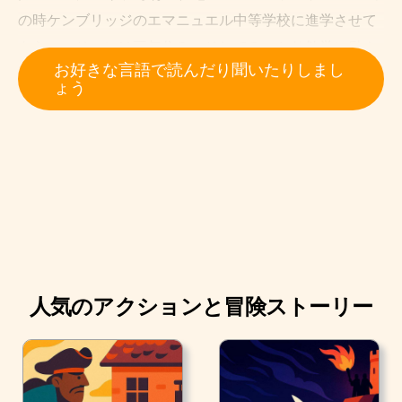
の時ケンブリッジのエマニュエル中等学校に進学させて
もらい、そこには三年住み、そしてみっちり勉学に励ん
お好きな言語で読んだり聞いたりしまし
だ。 わたしはほんのわずかな手当てを受けていたが、身
ょう
を保つためには資産が貧しく、ジェームズ・ベイツ先生
のところへ弟子入りすることにした。 ロンドンでは腕利
きの外科医で、先生のところには四年いた。
人気のアクションと冒険ストーリー