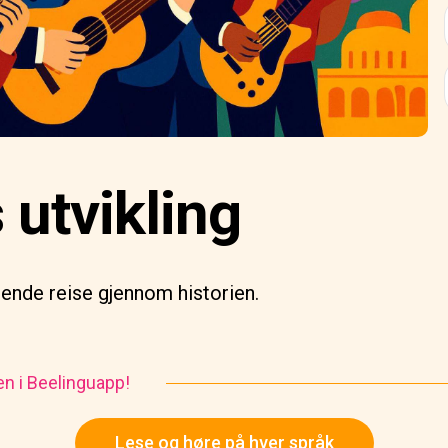
 utvikling
rende reise gjennom historien.
en i Beelinguapp!
Lese og høre på hver språk