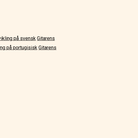
vikling på svensk
Gitarens
ing på portugisisk
Gitarens