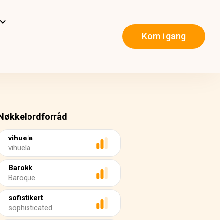
Kom i gang
Nøkkelordforråd
vihuela
vihuela
Barokk
Baroque
sofistikert
sophisticated