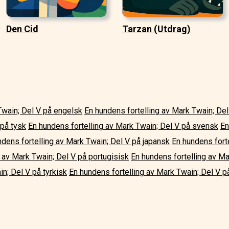
Den Cid
Tarzan (Utdrag)
Twain; Del V på engelsk
En hundens fortelling av Mark Twain; De
 på tysk
En hundens fortelling av Mark Twain; Del V på svensk
En
ndens fortelling av Mark Twain; Del V på japansk
En hundens fort
 av Mark Twain; Del V på portugisisk
En hundens fortelling av Ma
n; Del V på tyrkisk
En hundens fortelling av Mark Twain; Del V på