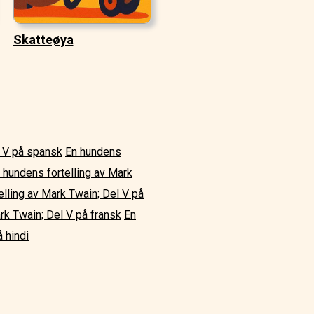
Skatteøya
l V på spansk
En hundens
 hundens fortelling av Mark
elling av Mark Twain; Del V på
rk Twain; Del V på fransk
En
 hindi