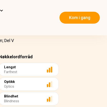
Kom i gang
n; Del V
Nøkkelordforråd
Lengst
Farthest
Optikk
Optics
Blindhet
Blindness