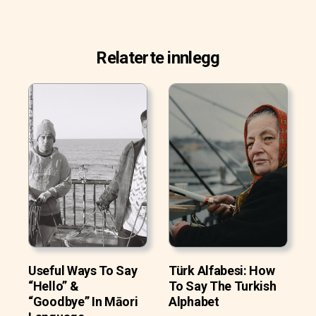
Relaterte innlegg
Useful Ways To Say
Türk Alfabesi: How
“Hello” &
To Say The Turkish
“Goodbye” In Māori
Alphabet