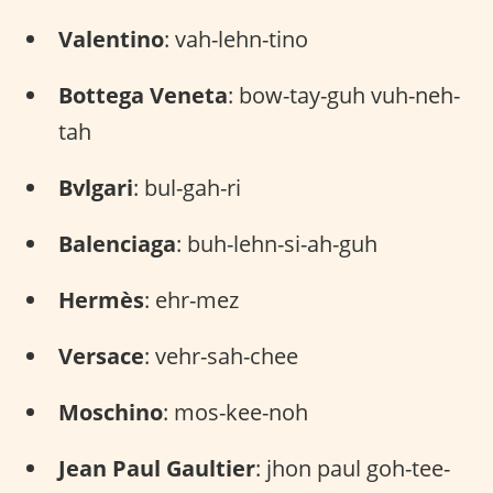
Valentino
: vah-lehn-tino
Bottega Veneta
: bow-tay-guh vuh-neh-
tah
Bvlgari
: bul-gah-ri
Balenciaga
: buh-lehn-si-ah-guh
Hermès
: ehr-mez
Versace
: vehr-sah-chee
Moschino
: mos-kee-noh
Jean Paul Gaultier
: jhon paul goh-tee-