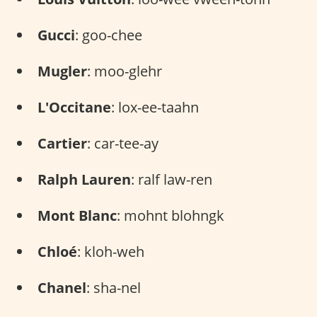
Gucci
: goo-chee
Mugler
: moo-glehr
L'Occitane
: lox-ee-taahn
Cartier
: car-tee-ay
Ralph Lauren
: ralf law-ren
Mont Blanc
: mohnt blohngk
Chloé
: kloh-weh
Chanel
: sha-nel