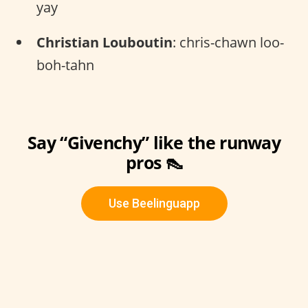
yay
Christian Louboutin
: chris-chawn loo-
boh-tahn
Say “Givenchy” like the runway
pros 👠
Use Beelinguapp