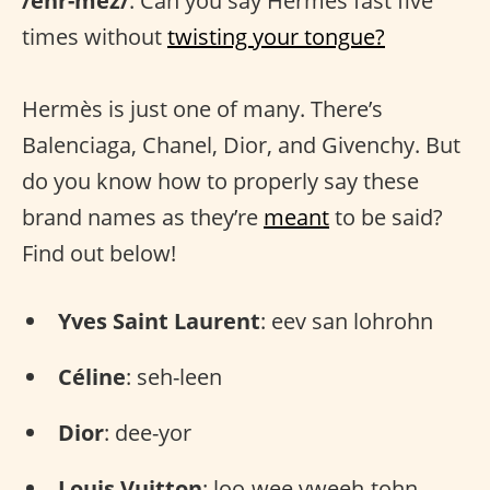
/ehr-mez/
. Can you say Hermès fast five
times without
twisting your tongue?
Hermès is just one of many. There’s
Balenciaga, Chanel, Dior, and Givenchy. But
do you know how to properly say these
brand names as they’re
meant
to be said?
Find out below!
Yves Saint Laurent
: eev san lohrohn
Céline
: seh-leen
Dior
: dee-yor
Louis Vuitton
: loo-wee vweeh-tohn