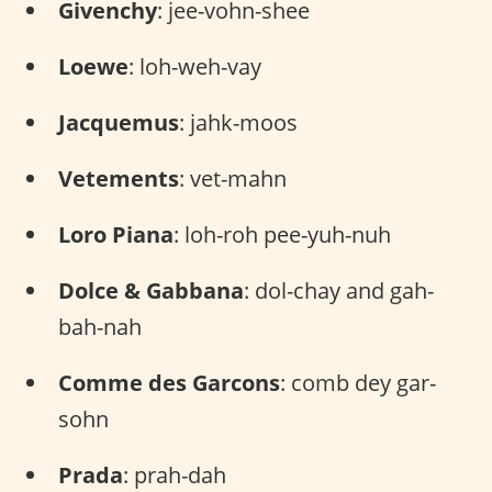
Givenchy
: jee-vohn-shee
Loewe
: loh-weh-vay
Jacquemus
: jahk-moos
Vetements
: vet-mahn
Loro Piana
: loh-roh pee-yuh-nuh
Dolce & Gabbana
: dol-chay and gah-
bah-nah
Comme des Garcons
: comb dey gar-
sohn
Prada
: prah-dah