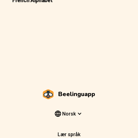
French Alphabet
Beelinguapp
Norsk
Lær språk