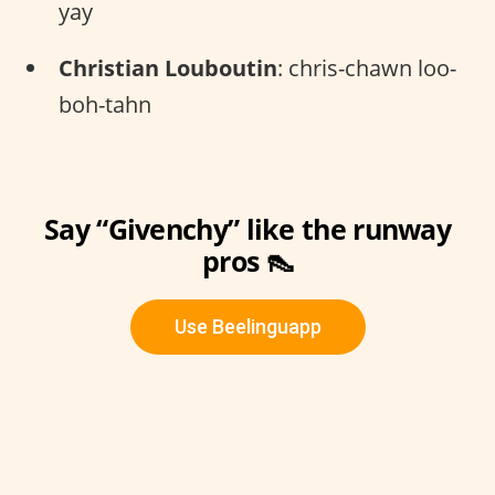
yay
Christian Louboutin
: chris-chawn loo-
boh-tahn
Say “Givenchy” like the runway
pros 👠
Use Beelinguapp