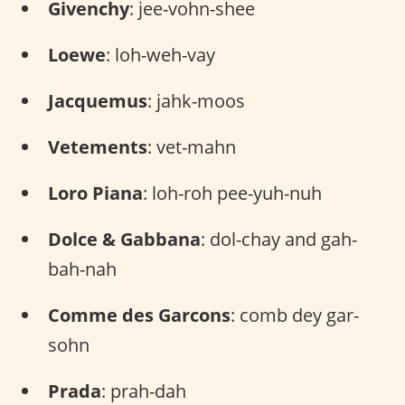
Givenchy
: jee-vohn-shee
Loewe
: loh-weh-vay
Jacquemus
: jahk-moos
Vetements
: vet-mahn
Loro Piana
: loh-roh pee-yuh-nuh
Dolce & Gabbana
: dol-chay and gah-
bah-nah
Comme des Garcons
: comb dey gar-
sohn
Prada
: prah-dah