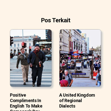
Pos Terkait
Positive
A United Kingdom
Compliments In
of Regional
English To Make
Dialects