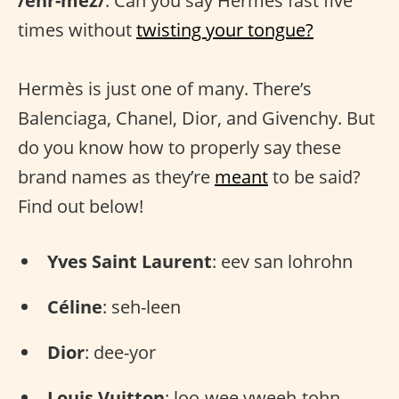
/ehr-mez/
. Can you say Hermès fast five
times without
twisting your tongue?
Hermès is just one of many. There’s
Balenciaga, Chanel, Dior, and Givenchy. But
do you know how to properly say these
brand names as they’re
meant
to be said?
Find out below!
Yves Saint Laurent
: eev san lohrohn
Céline
: seh-leen
Dior
: dee-yor
Louis Vuitton
: loo-wee vweeh-tohn