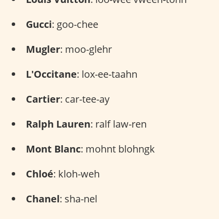
Gucci
: goo-chee
Mugler
: moo-glehr
L'Occitane
: lox-ee-taahn
Cartier
: car-tee-ay
Ralph Lauren
: ralf law-ren
Mont Blanc
: mohnt blohngk
Chloé
: kloh-weh
Chanel
: sha-nel