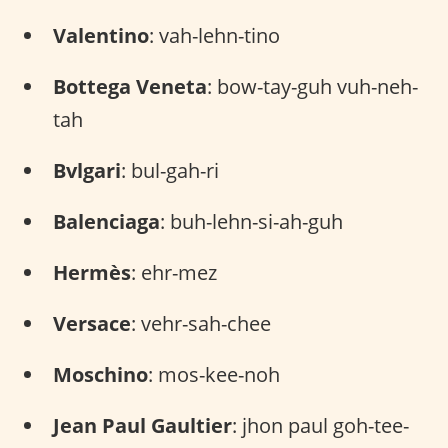
Valentino
: vah-lehn-tino
Bottega Veneta
: bow-tay-guh vuh-neh-
tah
Bvlgari
: bul-gah-ri
Balenciaga
: buh-lehn-si-ah-guh
Hermès
: ehr-mez
Versace
: vehr-sah-chee
Moschino
: mos-kee-noh
Jean Paul Gaultier
: jhon paul goh-tee-