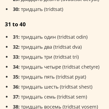
30:
тридцать (tridtsat)
31 to 40
31:
тридцать один (tridtsat odin)
32:
тридцать два (tridtsat dva)
33:
тридцать три (tridtsat tri)
34:
тридцать четыре (tridtsat chetyre)
35:
тридцать пять (tridtsat pyat)
36:
тридцать шесть (tridtsat shest)
37:
тридцать семь (tridtsat sem)
38:
тридцать восемь (tridtsat vosem)