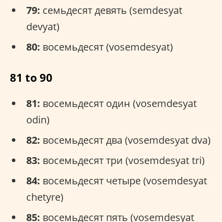
79:
семьдесят девять (semdesyat
devyat)
80:
восемьдесят (vosemdesyat)
81 to 90
81:
восемьдесят один (vosemdesyat
odin)
82:
восемьдесят два (vosemdesyat dva)
83:
восемьдесят три (vosemdesyat tri)
84:
восемьдесят четыре (vosemdesyat
chetyre)
85:
восемьдесят пять (vosemdesyat