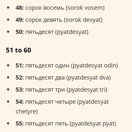
48:
сорок восемь (sorok vosem)
49:
сорок девять (sorok devyat)
50:
пятьдесят (pyatdesyat)
51 to 60
51:
пятьдесят один (pyatdesyat odin)
52:
пятьдесят два (pyatdesyat dva)
53:
пятьдесят три (pyatdesyat tri)
54:
пятьдесят четыре (pyatdesyat
chetyre)
55:
пятьдесят пять (pyatdesyat pyat)