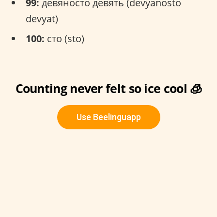
99:
девяносто девять (devyanosto
devyat)
100:
сто (sto)
Counting never felt so ice cool 🧊
Use Beelinguapp