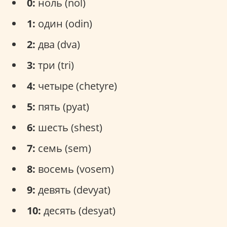
0:
ноль (nol)
1:
один (odin)
2:
два (dva)
3:
три (tri)
4:
четыре (chetyre)
5:
пять (pyat)
6:
шесть (shest)
7:
семь (sem)
8:
восемь (vosem)
9:
девять (devyat)
10:
десять (desyat)