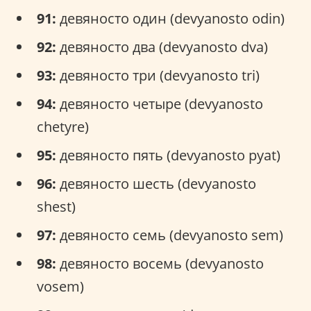
91:
девяносто один (devyanosto odin)
92:
девяносто два (devyanosto dva)
93:
девяносто три (devyanosto tri)
94:
девяносто четыре (devyanosto
chetyre)
95:
девяносто пять (devyanosto pyat)
96:
девяносто шесть (devyanosto
shest)
97:
девяносто семь (devyanosto sem)
98:
девяносто восемь (devyanosto
vosem)