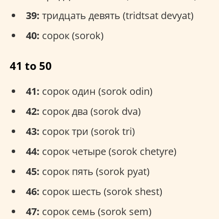
39:
тридцать девять (tridtsat devyat)
40:
сорок (sorok)
41 to 50
41:
сорок один (sorok odin)
42:
сорок два (sorok dva)
43:
сорок три (sorok tri)
44:
сорок четыре (sorok chetyre)
45:
сорок пять (sorok pyat)
46:
сорок шесть (sorok shest)
47:
сорок семь (sorok sem)