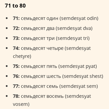
71 to 80
71:
семьдесят один (semdesyat odin)
72:
семьдесят два (semdesyat dva)
73:
семьдесят три (semdesyat tri)
74:
семьдесят четыре (semdesyat
chetyre)
75:
семьдесят пять (semdesyat pyat)
76:
семьдесят шесть (semdesyat shest)
77:
семьдесят семь (semdesyat sem)
78:
семьдесят восемь (semdesyat
vosem)