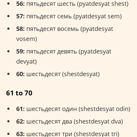
56:
пятьдесят шесть (pyatdesyat shest)
57:
пятьдесят семь (pyatdesyat sem)
58:
пятьдесят восемь (pyatdesyat
vosem)
59:
пятьдесят девять (pyatdesyat
devyat)
60:
шестьдесят (shestdesyat)
61 to 70
61:
шестьдесят один (shestdesyat odin)
62:
шестьдесят два (shestdesyat dva)
63:
шестьдесят три (shestdesyat tri)