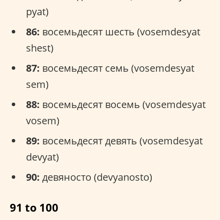
pyat)
86:
восемьдесят шесть (vosemdesyat
shest)
87:
восемьдесят семь (vosemdesyat
sem)
88:
восемьдесят восемь (vosemdesyat
vosem)
89:
восемьдесят девять (vosemdesyat
devyat)
90:
девяносто (devyanosto)
91 to 100