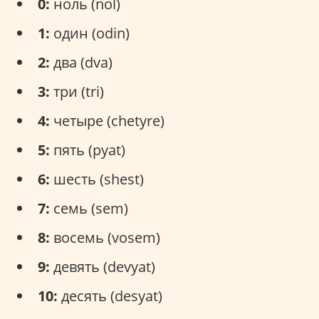
0:
ноль (nol)
1:
один (odin)
2:
два (dva)
3:
три (tri)
4:
четыре (chetyre)
5:
пять (pyat)
6:
шесть (shest)
7:
семь (sem)
8:
восемь (vosem)
9:
девять (devyat)
10:
десять (desyat)