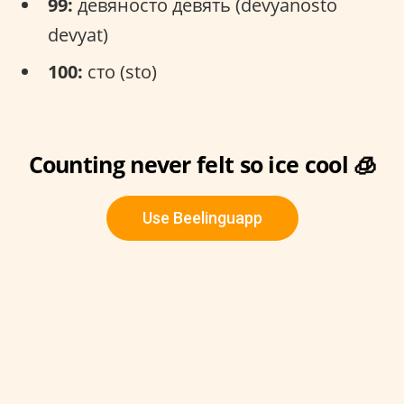
99:
девяносто девять (devyanosto
devyat)
100:
сто (sto)
Counting never felt so ice cool 🧊
Use Beelinguapp