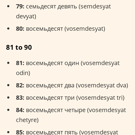
79:
семьдесят девять (semdesyat
devyat)
80:
восемьдесят (vosemdesyat)
81 to 90
81:
восемьдесят один (vosemdesyat
odin)
82:
восемьдесят два (vosemdesyat dva)
83:
восемьдесят три (vosemdesyat tri)
84:
восемьдесят четыре (vosemdesyat
chetyre)
85:
восемьдесят пять (vosemdesyat