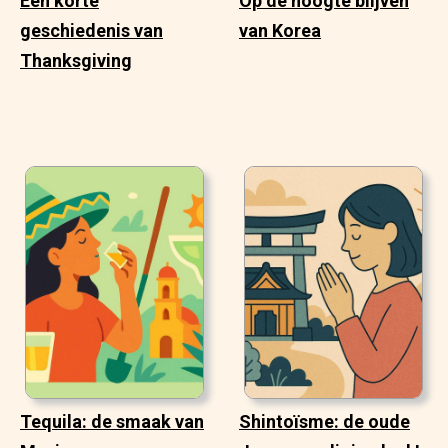
Een korte
Op de hoogte blijven
geschiedenis van
van Korea
Thanksgiving
Tequila: de smaak van
Shintoïsme: de oude