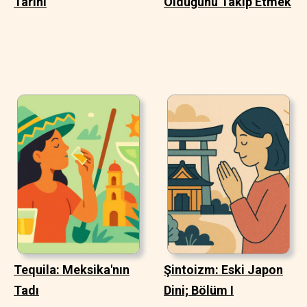
Tarihi
Olduğunu Takip Etmek
Tequila: Meksika'nın
Şintoizm: Eski Japon
Tadı
Dini; Bölüm I