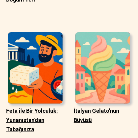
Feta ile Bir Yolculuk:
İtalyan Gelato'nun
Yunanistan'dan
Büyüsü
Tabağınıza