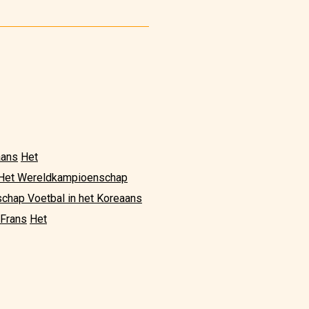
aans
Het
Het Wereldkampioenschap
hap Voetbal in het Koreaans
 Frans
Het