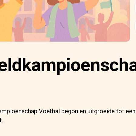
eldkampioensch
ampioenschap Voetbal begon en uitgroeide tot ee
t.