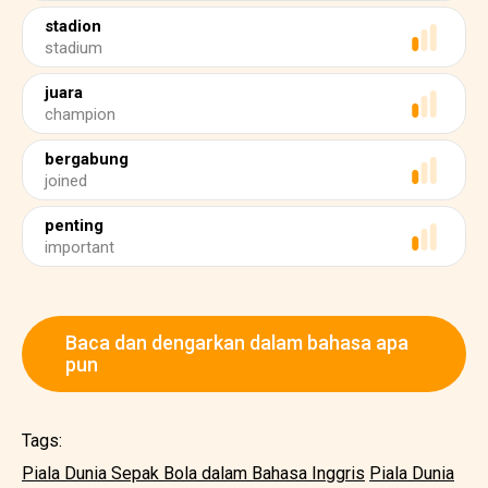
stadion
stadium
juara
champion
bergabung
joined
penting
important
Baca dan dengarkan dalam bahasa apa
pun
Tags:
Piala Dunia Sepak Bola dalam Bahasa Inggris
Piala Dunia