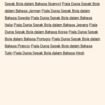
Sepak Bola dalam Bahasa Spanyol
Piala Dunia Sepak Bola
dalam Bahasa Jerman
Piala Dunia Sepak Bola dalam
Bahasa Swedia
Piala Dunia Sepak Bola dalam Bahasa
Italia
Piala Dunia Sepak Bola dalam Bahasa Jepang
Piala
Dunia Sepak Bola dalam Bahasa Korea
Piala Dunia Sepak
Bola dalam Bahasa Portugis
Piala Dunia Sepak Bola dalam
Bahasa Prancis
Piala Dunia Sepak Bola dalam Bahasa
Turki
Piala Dunia Sepak Bola dalam Bahasa Hindi