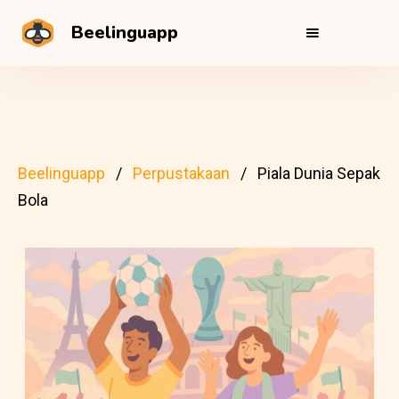
Beelinguapp
Beelinguapp
Perpustakaan
Piala Dunia Sepak
Bola