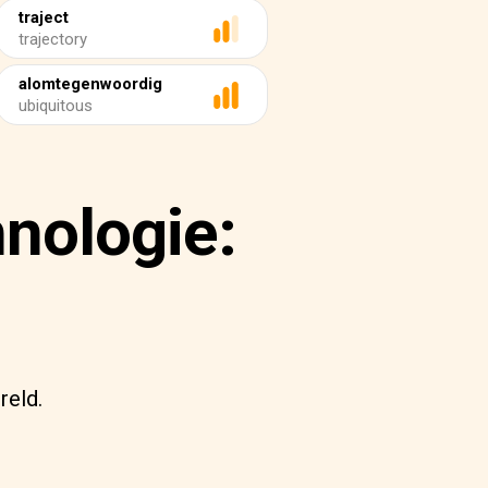
traject
trajectory
alomtegenwoordig
ubiquitous
nologie:
reld.