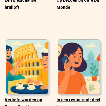
Een Mexicaanse
Op bezoek bij Cafe Du
bruiloft
Monde
Verliefd worden op
In een restaurant; deel