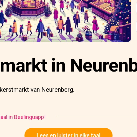
tmarkt in Neuren
kerstmarkt van Neurenberg.
haal in Beelinguapp!
Lees en luister in elke taal