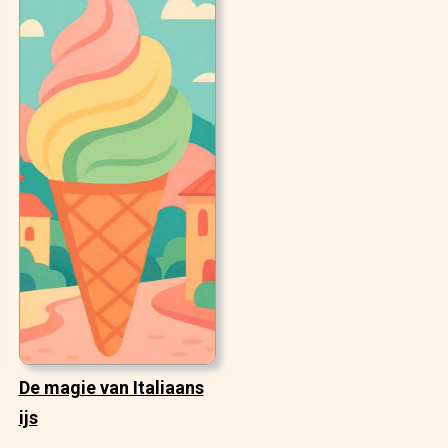
De magie van Italiaans
ijs