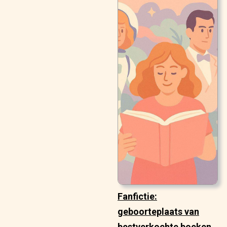
Fanfictie:
geboorteplaats van
bestverkochte boeken