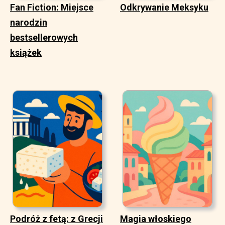
Fan Fiction: Miejsce
Odkrywanie Meksyku
narodzin
bestsellerowych
książek
Podróż z fetą: z Grecji
Magia włoskiego