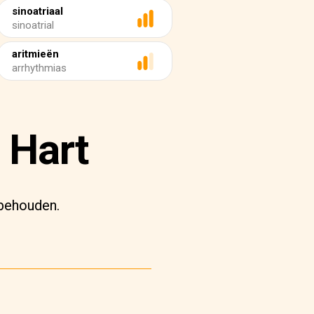
sinoatriaal
sinoatrial
aritmieën
arrhythmias
 Hart
 behouden.