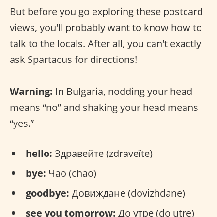
But before you go exploring these postcard
views, you'll probably want to know how to
talk to the locals. After all, you can't exactly
ask Spartacus for directions!
Warning:
In Bulgaria, nodding your head
means “no” and shaking your head means
“yes.”
hello:
Здравейте (zdraveĭte)
bye:
Чао (chao)
goodbye:
Довиждане (dovizhdane)
see you tomorrow:
До утре (do utre)