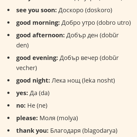
see you soon:
Доскоро (doskoro)
good morning:
Добро утро (dobro utro)
good afternoon:
Добър ден (dobŭr
den)
good evening:
Добър вечер (dobŭr
vecher)
good night:
Лека нощ (leka nosht)
yes:
Да (da)
no:
Не (ne)
please:
Моля (molya)
thank you:
Благодаря (blagodarya)