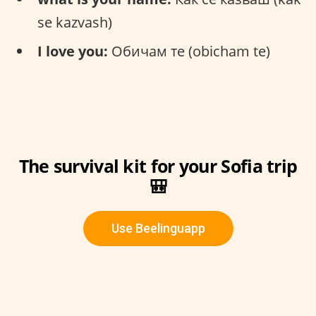
se kazvash)
I love you:
Обичам те (obicham te)
The survival kit for your Sofia trip
🎒
Use Beelinguapp