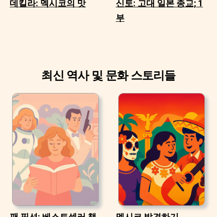
데킬라: 멕시코의 맛
신토: 고대 일본 종교; 1
부
최신 역사 및 문화 스토리들
팬 픽션: 베스트셀러 책
멕시코 발견하기