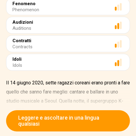
Fenomeno
Phenomenon
Audizioni
Auditions
Contratti
Contracts
Idoli
Idols
Il 14 giugno 2020, sette ragazzi coreani erano pronti a fare
quello che sanno fare meglio: cantare e ballare in uno
studio musicale a Seoul. Quella notte, il supergruppo K-
pop BTS ha battuto il record per il più grande concerto
Leggere e ascoltare in una lingua
virtuale pagato di sempre. Circa 756.000 persone da 107
qualsiasi
paesi hanno guardato online. Questi numeri non sono una