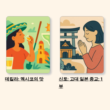
데킬라: 멕시코의 맛
신토: 고대 일본 종교; 1
부