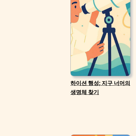
하이션 행성; 지구 너머의
생명체 찾기