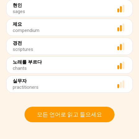
현인
sages
제요
compendium
경전
scriptures
노래를 부르다
chants
실무자
practitioners
모든 언어로 읽고 들으세요