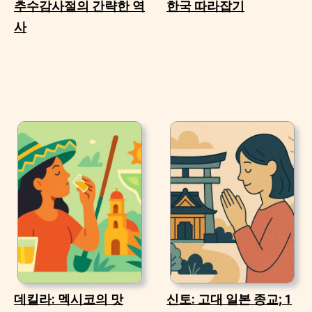
추수감사절의 간략한 역
한국 따라잡기
사
데킬라: 멕시코의 맛
신토: 고대 일본 종교; 1