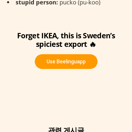
stupid person:
pucko (pu-koo)
Forget IKEA, this is Sweden’s
spiciest export 🔥
Use Beelinguapp
관련 게시글