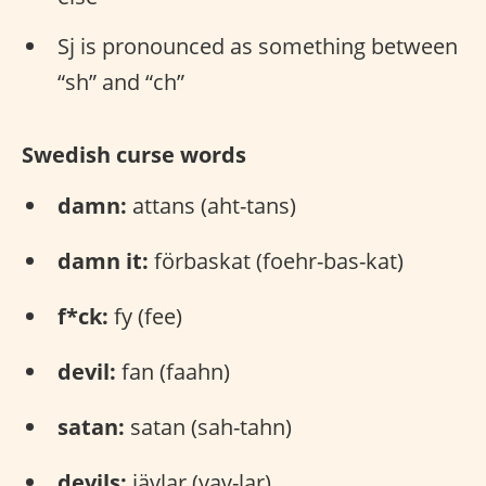
Sj is pronounced as something between
“sh” and “ch”
Swedish curse words
damn:
attans (aht-tans)
damn it:
förbaskat (foehr-bas-kat)
f*ck:
fy (fee)
devil:
fan (faahn)
satan:
satan (sah-tahn)
devils:
jävlar (yav-lar)