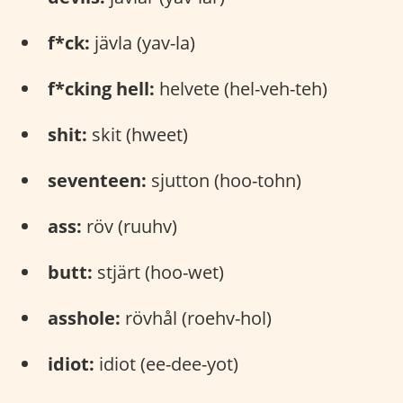
f*ck:
jävla (yav-la)
f*cking hell:
helvete (hel-veh-teh)
shit:
skit (hweet)
seventeen:
sjutton (hoo-tohn)
ass:
röv (ruuhv)
butt:
stjärt (hoo-wet)
asshole:
rövhål (roehv-hol)
idiot:
idiot (ee-dee-yot)