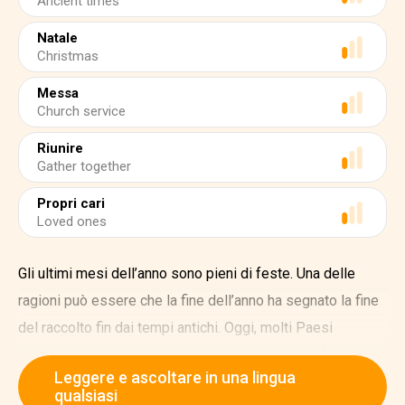
Ancient times
Natale
Christmas
Messa
Church service
Riunire
Gather together
Propri cari
Loved ones
Gli ultimi mesi dell’anno sono pieni di feste. Una delle
ragioni può essere che la fine dell’anno ha segnato la fine
del raccolto fin dai tempi antichi. Oggi, molti Paesi
preservano l’anima delle antiche tradizioni nelle feste
Leggere e ascoltare in una lingua
moderne. Oggi daremo un’occhiata ad alcune delle feste
qualsiasi