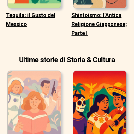
Tequila: il Gusto del
Shintoismo: l’Antica
Messico
Religione Giapponese;
Parte I
Ultime storie di Storia & Cultura