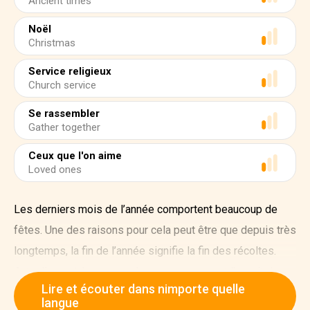
Ancient times
Noël
Christmas
Service religieux
Church service
Se rassembler
Gather together
Ceux que l'on aime
Loved ones
Les derniers mois de l’année comportent beaucoup de
fêtes. Une des raisons pour cela peut être que depuis très
longtemps, la fin de l’année signifie la fin des récoltes.
Actuellement, beaucoup de pays conservent l’esprit des
Lire et écouter dans nimporte quelle
traditions anciennes dans les fêtes modernes. Aujourd’hui
langue