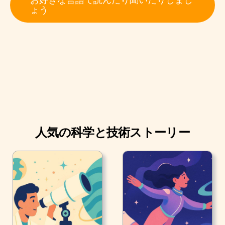
ン、中国、ミャンマーの山に住んでいます。 彼らは涼し
ょう
くて高い場所が大好きなので、霧のかかった森の木の上
に住んでいます。
人気の科学と技術ストーリー