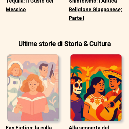
Tequila: il Gusto del
Shintoismo: l’Antica
Messico
Religione Giapponese;
Parte I
Ultime storie di Storia & Cultura
Fan Fiction: la culla
Alla scoperta del