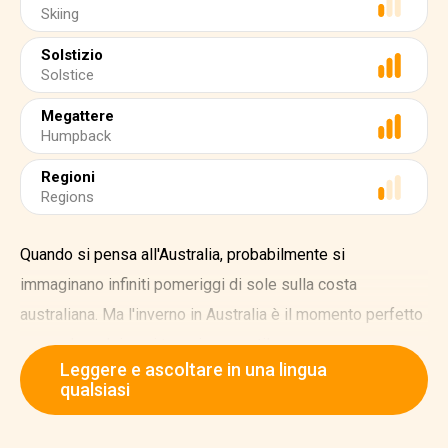
Skiing
Solstizio
Solstice
Megattere
Humpback
Regioni
Regions
Quando si pensa all'Australia, probabilmente si
immaginano infiniti pomeriggi di sole sulla costa
australiana. Ma l'inverno in Australia è il momento perfetto
per godere dei suoi tesori nascosti!
Leggere e ascoltare in una lingua
Grazie alla sua posizione nell'emisfero meridionale,
qualsiasi
l'inverno in Australia va da giugno ad agosto.