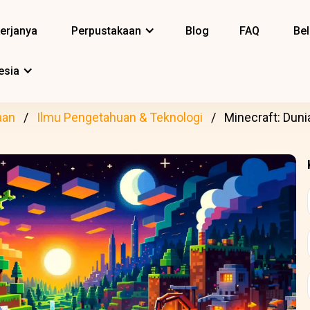
erjanya
Perpustakaan
Blog
FAQ
Bel
esia
aan
Ilmu Pengetahuan & Teknologi
Minecraft: Duni