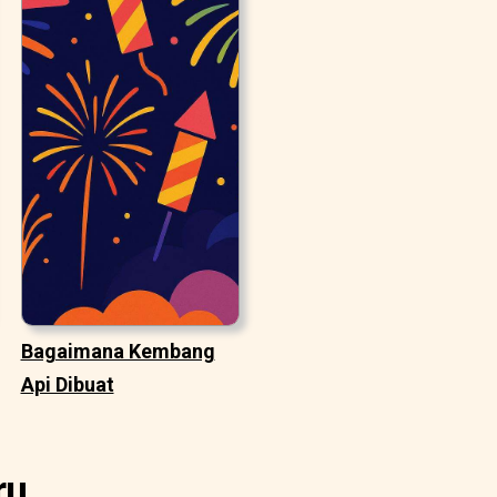
Bagaimana Kembang
Api Dibuat
ru