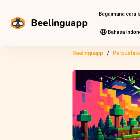
Bagaimana cara k
Beelinguapp
Bahasa Indon
Beelinguapp
Perpustak