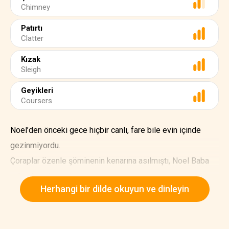
Chimney
Patırtı
Clatter
Kızak
Sleigh
Geyikleri
Coursers
Noel’den önceki gece hiçbir canlı, fare bile evin içinde
gezinmiyordu.
Çoraplar özenle şöminenin kenarına asılmıştı, Noel Baba
yakında gelirse diye.
Herhangi bir dilde okuyun ve dinleyin