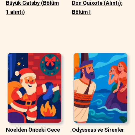
Büyük Gatsby (Bölüm
Don Quixote (Alıntı);
1 alıntı)
Bölüm I
Noelden Önceki Gece
Odysseus ve Sirenler