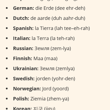
German:
die Erde (dee ehr-deh)
Dutch:
de aarde (duh aahr-duh)
Spanish:
la Tierra (lah tee–eh-rah)
Italian:
la Terra (la teh-rah)
Russian:
Земля (zem-lya)
Finnish:
Maa (maa)
Ukrainian:
Земля (zemlya)
Swedish:
jorden (yohr-den)
Norwegian:
Jord (yoord)
Polish:
Ziemia (zhem-ya)
Korean:
지구 (jigu)