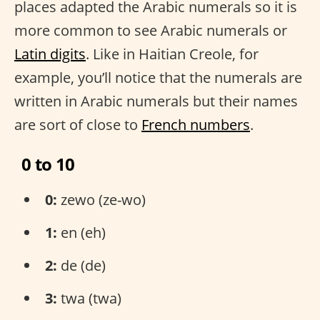
places adapted the Arabic numerals so it is
more common to see Arabic numerals or
Latin digits
. Like in Haitian Creole, for
example, you’ll notice that the numerals are
written in Arabic numerals but their names
are sort of close to
French numbers
.
0 to 10
0:
zewo (ze-wo)
1:
en (eh)
2:
de (de)
3:
twa (twa)