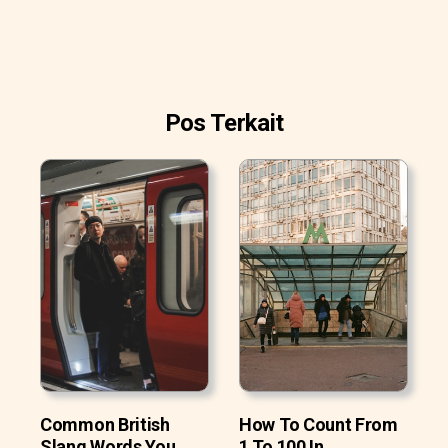
Pos Terkait
Common British
How To Count From
Slang Words You
1 To 100 In