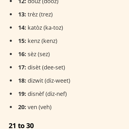
12:
douz (dooz)
13:
trèz (trez)
14:
katòz (ka-toz)
15:
kenz (kenz)
16:
sèz (sez)
17:
disèt (dee-set)
18:
dizwit (diz-weet)
19:
disnèf (diz-nef)
20:
ven (veh)
21 to 30