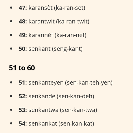
47:
karansèt (ka-ran-set)
48:
karantwit (ka-ran-twit)
49:
karannèf (ka-ran-nef)
50:
senkant (seng-kant)
51 to 60
51:
senkanteyen (sen-kan-teh-yen)
52:
senkande (sen-kan-deh)
53:
senkantwa (sen-kan-twa)
54:
senkankat (sen-kan-kat)