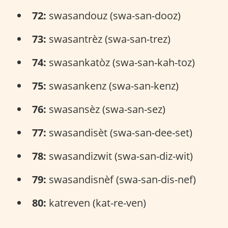
72:
swasandouz (swa-san-dooz)
73:
swasantrèz (swa-san-trez)
74:
swasankatòz (swa-san-kah-toz)
75:
swasankenz (swa-san-kenz)
76:
swasansèz (swa-san-sez)
77:
swasandisèt (swa-san-dee-set)
78:
swasandizwit (swa-san-diz-wit)
79:
swasandisnèf (swa-san-dis-nef)
80:
katreven (kat-re-ven)