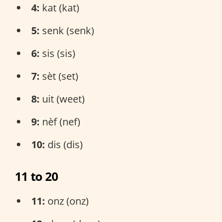
4:
kat (kat)
5:
senk (senk)
6:
sis (sis)
7:
sèt (set)
8:
uit (weet)
9:
nèf (nef)
10:
dis (dis)
11 to 20
11:
onz (onz)