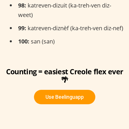
98:
katreven-dizuit (ka-treh-ven diz-
weet)
99:
katreven-diznèf (ka-treh-ven diz-nef)
100:
san (san)
Counting = easiest Creole flex ever
🌴
Use Beelinguapp