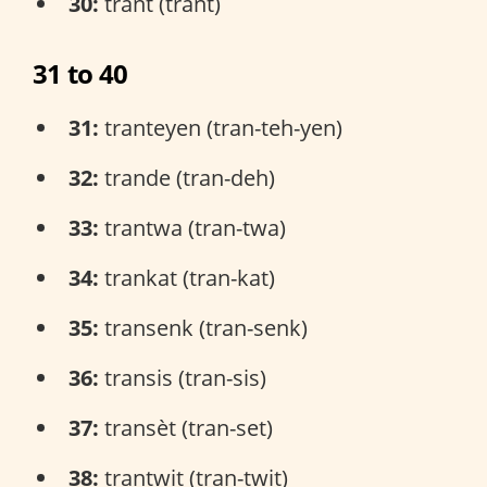
30:
trant (trant)
31 to 40
31:
tranteyen (tran-teh-yen)
32:
trande (tran-deh)
33:
trantwa (tran-twa)
34:
trankat (tran-kat)
35:
transenk (tran-senk)
36:
transis (tran-sis)
37:
transèt (tran-set)
38:
trantwit (tran-twit)