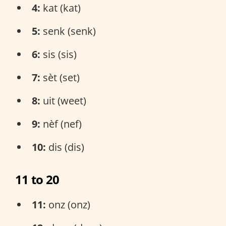
4:
kat (kat)
5:
senk (senk)
6:
sis (sis)
7:
sèt (set)
8:
uit (weet)
9:
nèf (nef)
10:
dis (dis)
11 to 20
11:
onz (onz)