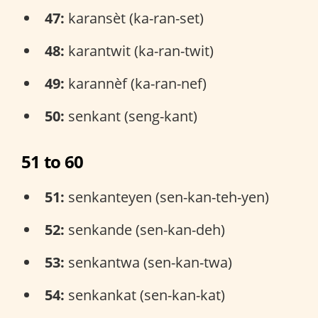
47:
karansèt (ka-ran-set)
48:
karantwit (ka-ran-twit)
49:
karannèf (ka-ran-nef)
50:
senkant (seng-kant)
51 to 60
51:
senkanteyen (sen-kan-teh-yen)
52:
senkande (sen-kan-deh)
53:
senkantwa (sen-kan-twa)
54:
senkankat (sen-kan-kat)