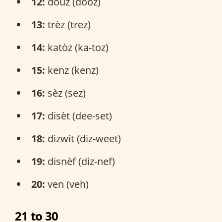
12:
douz (dooz)
13:
trèz (trez)
14:
katòz (ka-toz)
15:
kenz (kenz)
16:
sèz (sez)
17:
disèt (dee-set)
18:
dizwit (diz-weet)
19:
disnèf (diz-nef)
20:
ven (veh)
21 to 30