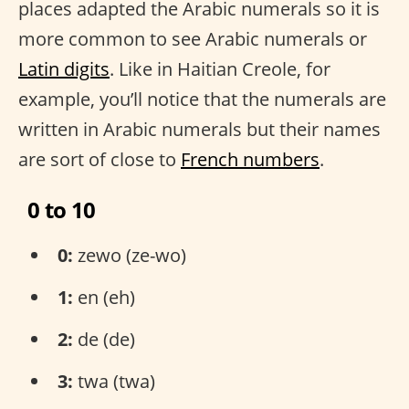
places adapted the Arabic numerals so it is
more common to see Arabic numerals or
Latin digits
. Like in Haitian Creole, for
example, you’ll notice that the numerals are
written in Arabic numerals but their names
are sort of close to
French numbers
.
0 to 10
0:
zewo (ze-wo)
1:
en (eh)
2:
de (de)
3:
twa (twa)