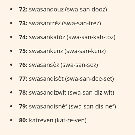
72:
swasandouz (swa-san-dooz)
73:
swasantrèz (swa-san-trez)
74:
swasankatòz (swa-san-kah-toz)
75:
swasankenz (swa-san-kenz)
76:
swasansèz (swa-san-sez)
77:
swasandisèt (swa-san-dee-set)
78:
swasandizwit (swa-san-diz-wit)
79:
swasandisnèf (swa-san-dis-nef)
80:
katreven (kat-re-ven)