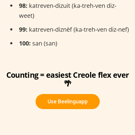
98:
katreven-dizuit (ka-treh-ven diz-
weet)
99:
katreven-diznèf (ka-treh-ven diz-nef)
100:
san (san)
Counting = easiest Creole flex ever
🌴
Use Beelinguapp