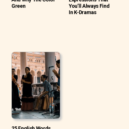
Green
You’ll Always Find
In K-Dramas
25 English Words