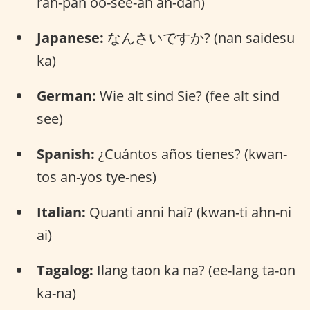
rah-pah oo-see-ah an-dah)
Japanese:
なんさいですか? (nan saidesu
ka)
German:
Wie alt sind Sie? (fee alt sind
see)
Spanish:
¿Cuántos años tienes? (kwan-
tos an-yos tye-nes)
Italian:
Quanti anni hai? (kwan-ti ahn-ni
ai)
Tagalog:
Ilang taon ka na? (ee-lang ta-on
ka-na)