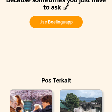
to ask 💅
Use Beelinguapp
Pos Terkait