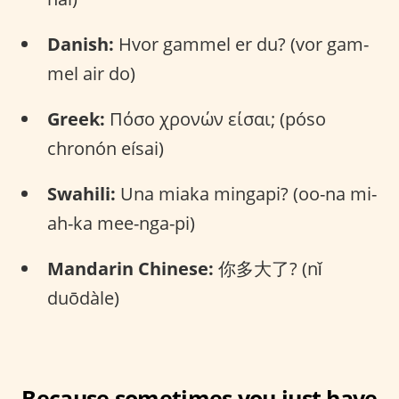
Danish:
Hvor gammel er du? (vor gam-
mel air do)
Greek:
Πόσο χρονών είσαι; (póso
chronón eísai)
Swahili:
Una miaka mingapi? (oo-na mi-
ah-ka mee-nga-pi)
Mandarin Chinese:
你多大了? (nǐ
duōdàle)
Because sometimes you just have