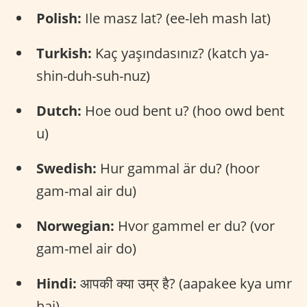
Polish:
Ile masz lat? (ee-leh mash lat)
Turkish:
Kaç yaşındasınız? (katch ya-
shin-duh-suh-nuz)
Dutch:
Hoe oud bent u? (hoo owd bent
u)
Swedish:
Hur gammal är du? (hoor
gam-mal air du)
Norwegian:
Hvor gammel er du? (vor
gam-mel air do)
Hindi:
आपकी क्या उम्र है? (aapakee kya umr
hai)