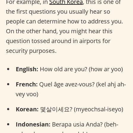
For example, in
South Korea
, this is one of
the first questions you usually hear so
people can determine how to address you.
On the other hand, you might hear this
question tossed around in airports for
security purposes.
English:
How old are you? (how ar yoo)
French:
Quel âge avez-vous? (kel ahj ah-
vey voo)
Korean:
몇살이세요? (myeochsal-iseyo)
Indonesian:
Berapa usia Anda? (beh-