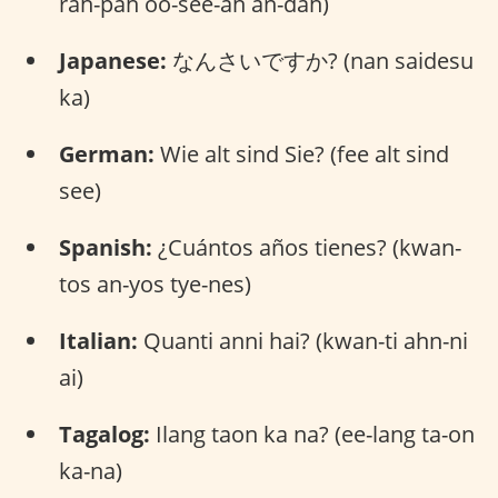
rah-pah oo-see-ah an-dah)
Japanese:
なんさいですか? (nan saidesu
ka)
German:
Wie alt sind Sie? (fee alt sind
see)
Spanish:
¿Cuántos años tienes? (kwan-
tos an-yos tye-nes)
Italian:
Quanti anni hai? (kwan-ti ahn-ni
ai)
Tagalog:
Ilang taon ka na? (ee-lang ta-on
ka-na)