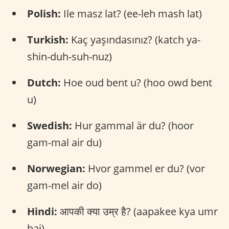
Polish:
Ile masz lat? (ee-leh mash lat)
Turkish:
Kaç yaşındasınız? (katch ya-
shin-duh-suh-nuz)
Dutch:
Hoe oud bent u? (hoo owd bent
u)
Swedish:
Hur gammal är du? (hoor
gam-mal air du)
Norwegian:
Hvor gammel er du? (vor
gam-mel air do)
Hindi:
आपकी क्या उम्र है? (aapakee kya umr
hai)