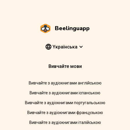
Beelinguapp
Yкраїнська
Вивчайте мови
Вивчайте з аудіокнигами англійською
Вивчайте з аудіокнигами іспанською
Вивчайте з аудіокнигами португальською
Вивчайте з аудіокнигами французькою
Вивчайте з аудіокнигами італійською