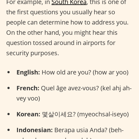
For example, in
South Korea
, this is one of
the first questions you usually hear so
people can determine how to address you.
On the other hand, you might hear this
question tossed around in airports for
security purposes.
English:
How old are you? (how ar yoo)
French:
Quel âge avez-vous? (kel ahj ah-
vey voo)
Korean:
몇살이세요? (myeochsal-iseyo)
Indonesian:
Berapa usia Anda? (beh-