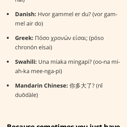
Danish:
Hvor gammel er du? (vor gam-
mel air do)
Greek:
Πόσο χρονών είσαι; (póso
chronón eísai)
Swahili:
Una miaka mingapi? (oo-na mi-
ah-ka mee-nga-pi)
Mandarin Chinese:
你多大了? (nǐ
duōdàle)
Because sometimes you just have