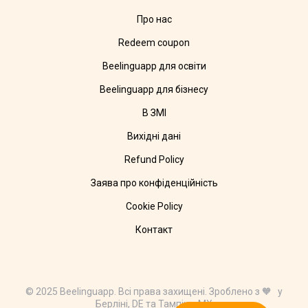
Про нас
Redeem coupon
Beelinguapp для освіти
Beelinguapp для бізнесу
В ЗМІ
Вихідні дані
Refund Policy
Заява про конфіденційність
Cookie Policy
Контакт
© 2025 Beelinguapp. Всі права захищені. Зроблено з 🧡 у
Берліні, DE та Тампіко, MX