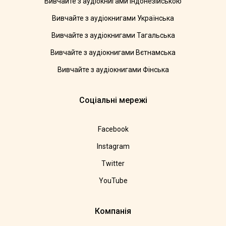
Вивчайте з аудіокнигами індонезійською
Вивчайте з аудіокнигами Українська
Вивчайте з аудіокнигами Тагальська
Вивчайте з аудіокнигами Вєтнамська
Вивчайте з аудіокнигами Фінська
Соціальні мережі
Facebook
Instagram
Twitter
YouTube
Компанія