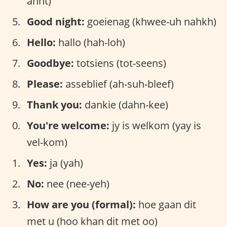
ahnt)
Good night:
goeienag (khwee-uh nahkh)
Hello:
hallo (hah-loh)
Goodbye:
totsiens (tot-seens)
Please:
asseblief (ah-suh-bleef)
Thank you:
dankie (dahn-kee)
You're welcome:
jy is welkom (yay is
vel-kom)
Yes:
ja (yah)
No:
nee (nee-yeh)
How are you (formal):
hoe gaan dit
met u (hoo khan dit met oo)