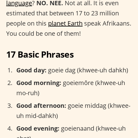
language
?
NO. NEE.
Not at all. It is even
estimated that between 17 to 23 million
people on this
planet Earth
speak Afrikaans.
You could be one of them!
17 Basic Phrases
Good day:
goeie dag (khwee-uh dahkh)
Good morning:
goeiemôre (khwee-uh
mo-ruh)
Good afternoon:
goeie middag (khwee-
uh mid-dahkh)
Good evening:
goeienaand (khwee-uh