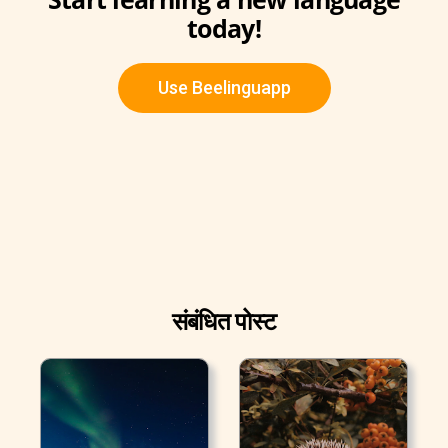
today!
Use Beelinguapp
संबंधित पोस्ट