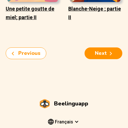
Une petite goutte de
Blanche-Neige ; partie
miel; partie II
II
Previous
Next
Beelinguapp
Français