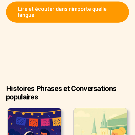
dos bleu marine.
Lire et écouter dans nimporte quelle
"Combien coûte-t-il ?" demanda Sandra.
langue
"60 $", répondit Ben.
"C'est un peu trop cher car nous devons aussi acheter de
nouveaux vêtements et de nouvelles chaussures",
répondit Sandra.
Histoires Phrases et Conversations
populaires