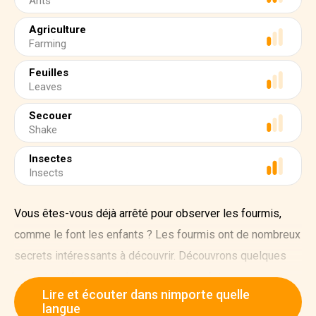
Ants
Agriculture
Farming
Feuilles
Leaves
Secouer
Shake
Insectes
Insects
Vous êtes-vous déjà arrêté pour observer les fourmis,
comme le font les enfants ? Les fourmis ont de nombreux
secrets intéressants à découvrir. Découvrons quelques
aspects intéressants de ces petites créatures.
Lire et écouter dans nimporte quelle
Les fourmis sont très fortes pour leur taille. Une fourmi
langue