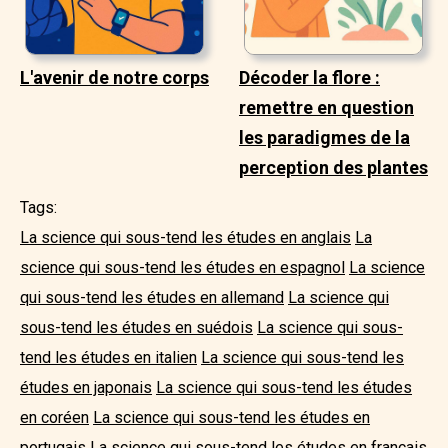
L'avenir de notre corps
Décoder la flore :
remettre en question
les paradigmes de la
perception des plantes
Tags:
La science qui sous-tend les études en anglais
La
science qui sous-tend les études en espagnol
La science
qui sous-tend les études en allemand
La science qui
sous-tend les études en suédois
La science qui sous-
tend les études en italien
La science qui sous-tend les
études en japonais
La science qui sous-tend les études
en coréen
La science qui sous-tend les études en
portugais
La science qui sous-tend les études en français