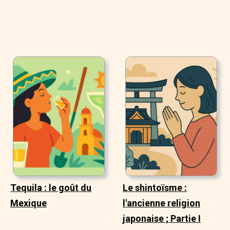
Tequila : le goût du
Le shintoïsme :
Mexique
l'ancienne religion
japonaise ; Partie I