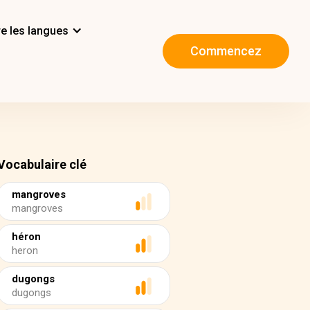
e les langues
Commencez
Vocabulaire clé
mangroves
mangroves
héron
heron
dugongs
dugongs