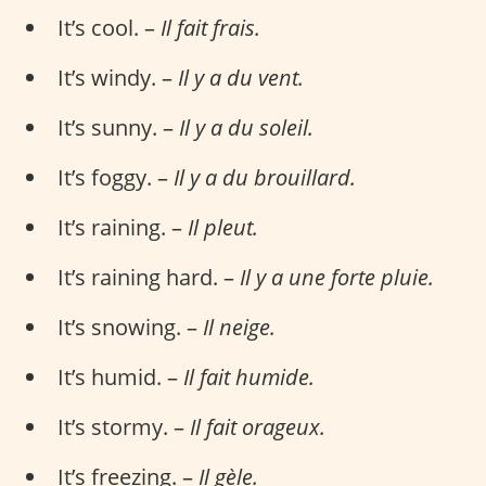
It’s cool. –
Il fait frais.
It’s windy. –
Il y a du vent.
It’s sunny. –
Il y a du soleil.
It’s foggy. –
Il y a du brouillard.
It’s raining. –
Il pleut.
It’s raining hard. –
Il y a une forte pluie.
It’s snowing. –
Il neige.
It’s humid. –
Il fait humide.
It’s stormy. –
Il fait orageux.
It’s freezing. –
Il gèle.