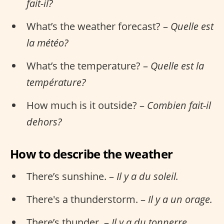
fait-il?
What’s the weather forecast? –
Quelle est
la météo?
What’s the temperature? –
Quelle est la
température?
How much is it outside? –
Combien fait-il
dehors?
How to describe the weather
There’s sunshine. –
Il y a du soleil.
There's a thunderstorm. –
Il y a un orage.
There’s thunder. –
Il y a du tonnerre.