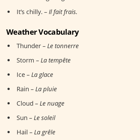
It’s chilly. –
Il fait frais.
Weather Vocabulary
Thunder –
Le tonnerre
Storm –
La tempête
Ice –
La glace
Rain –
La pluie
Cloud –
Le nuage
Sun –
Le soleil
Hail –
La grêle