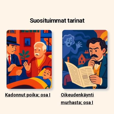
Suosituimmat tarinat
Kadonnut poika; osa I
Oikeudenkäynti
murhasta; osa I