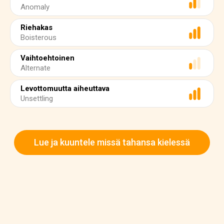
Anomaly
Riehakas
Boisterous
Vaihtoehtoinen
Alternate
Levottomuutta aiheuttava
Unsettling
Lue ja kuuntele missä tahansa kielessä