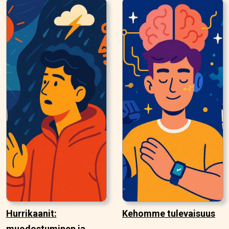
Hurrikaanit:
Kehomme tulevaisuus
muodostuminen ja