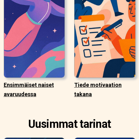
Ensimmäiset naiset
Tiede motivaation
avaruudessa
takana
Uusimmat tarinat