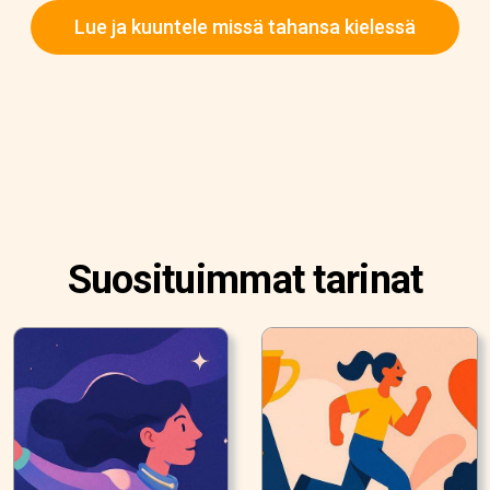
Lue ja kuuntele missä tahansa kielessä
Suosituimmat tarinat