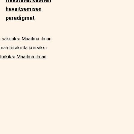
havaitsemisen
paradigmat
a saksaksi
Maailma ilman
man torakoita koreaksi
turkiksi
Maailma ilman