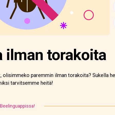
 ilman torakoita
t, olisimmeko paremmin ilman torakoita? Sukella he
miksi tarvitsemme heitä!
 Beelinguappissa!