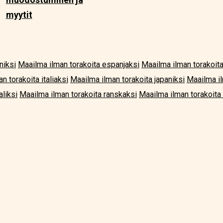
myytit
niksi
Maailma ilman torakoita espanjaksi
Maailma ilman torakoit
n torakoita italiaksi
Maailma ilman torakoita japaniksi
Maailma il
aliksi
Maailma ilman torakoita ranskaksi
Maailma ilman torakoita 