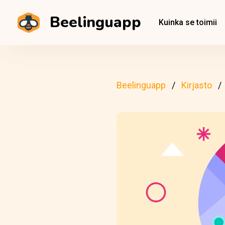
Beelinguapp
Kuinka se toimii
Beelinguapp
Kirjasto