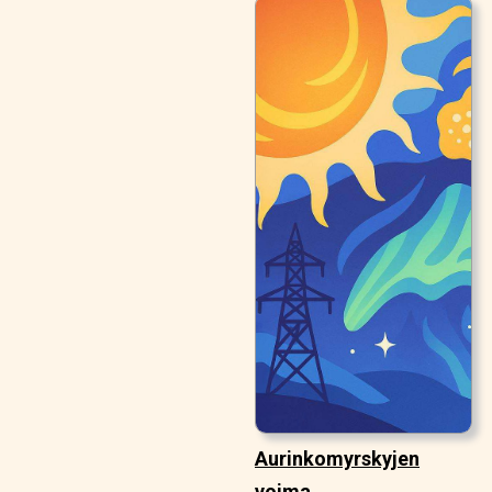
Aurinkomyrskyjen
voima