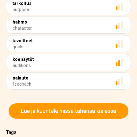
tarkoitus
purpose
hahmo
character
tavoitteet
goals
koenäytöt
auditions
palaute
feedback
Lue ja kuuntele missä tahansa kielessä
Tags: