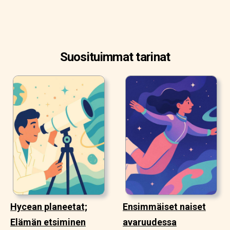
Suosituimmat tarinat
Hycean planeetat;
Ensimmäiset naiset
Elämän etsiminen
avaruudessa