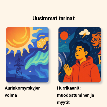
Uusimmat tarinat
Aurinkomyrskyjen
Hurrikaanit:
voima
muodostuminen ja
myytit