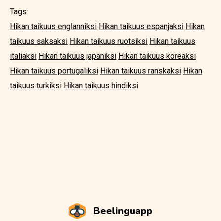
Tags:
Hikan taikuus englanniksi
Hikan taikuus espanjaksi
Hikan
taikuus saksaksi
Hikan taikuus ruotsiksi
Hikan taikuus
italiaksi
Hikan taikuus japaniksi
Hikan taikuus koreaksi
Hikan taikuus portugaliksi
Hikan taikuus ranskaksi
Hikan
taikuus turkiksi
Hikan taikuus hindiksi
Beelinguapp