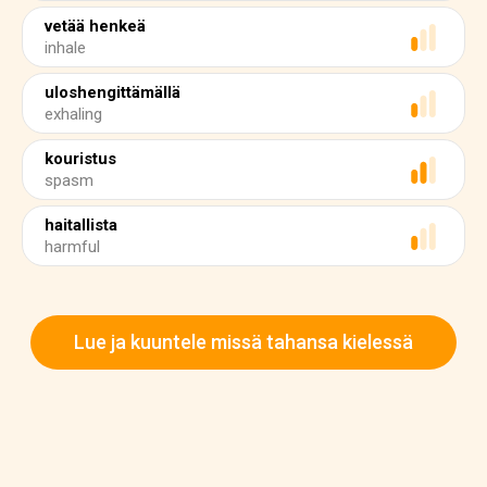
vetää henkeä
inhale
uloshengittämällä
exhaling
kouristus
spasm
haitallista
harmful
Lue ja kuuntele missä tahansa kielessä