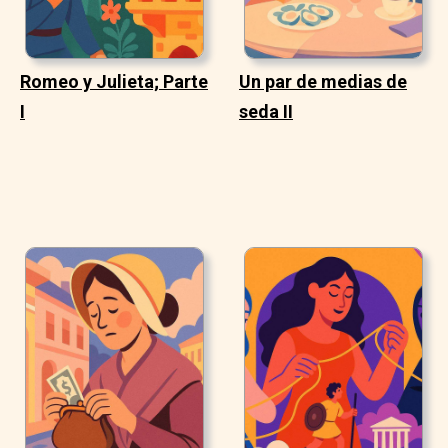
Romeo y Julieta; Parte
Un par de medias de
I
seda II