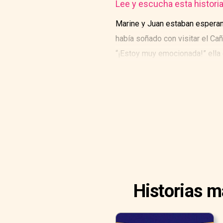
Lee y escucha esta histori
Marine y Juan estaban esperand
había soñado con visitar el C
“¡Estoy muy emocionada!” ella
Los amigos abordaron el tren 
Historias m