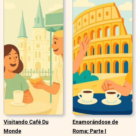
Visitando Café Du
Enamorándose de
Monde
Roma; Parte I