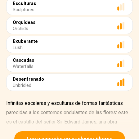
Esculturas
Sculptures
Orquídeas
Orchids
Exuberante
Lush
Cascadas
Waterfalls
Desenfrenado
Unbridled
Infinitas escaleras y esculturas de formas fantásticas
parecidas a los contornos ondulantes de las flores: este
es el castillo del señor Sir Edward James, una obra
maestra arquitectónica surrealista con 36 esculturas de
Lee y escucha en cualquier idioma