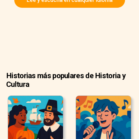
concreto situado en Xilitla, un pequeño poblado en la parte
montañosa de la Huasteca mexicana.
Historias más populares de Historia y
Cultura